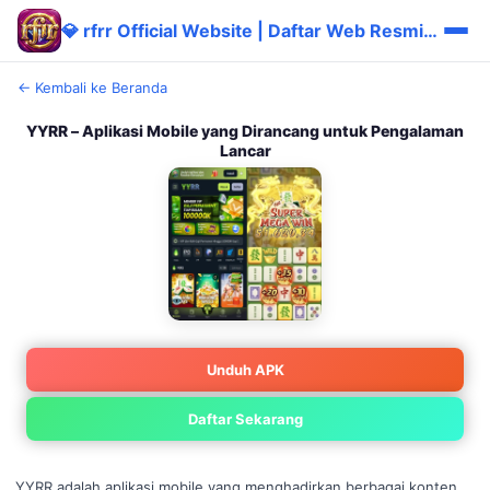
💎 rfrr Official Website | Daftar Web Resmi rfrr Unduh Terbaru 🔥
← Kembali ke Beranda
YYRR – Aplikasi Mobile yang Dirancang untuk Pengalaman
Lancar
Unduh APK
Daftar Sekarang
YYRR adalah aplikasi mobile yang menghadirkan berbagai konten