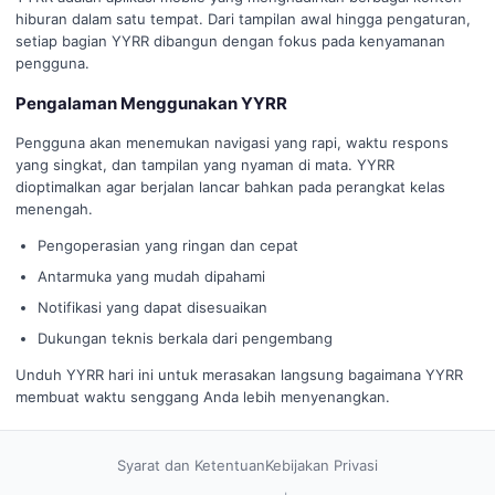
hiburan dalam satu tempat. Dari tampilan awal hingga pengaturan,
setiap bagian YYRR dibangun dengan fokus pada kenyamanan
pengguna.
Pengalaman Menggunakan YYRR
Pengguna akan menemukan navigasi yang rapi, waktu respons
yang singkat, dan tampilan yang nyaman di mata. YYRR
dioptimalkan agar berjalan lancar bahkan pada perangkat kelas
menengah.
Pengoperasian yang ringan dan cepat
Antarmuka yang mudah dipahami
Notifikasi yang dapat disesuaikan
Dukungan teknis berkala dari pengembang
Unduh YYRR hari ini untuk merasakan langsung bagaimana YYRR
membuat waktu senggang Anda lebih menyenangkan.
Syarat dan Ketentuan
Kebijakan Privasi