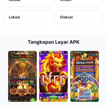
Lokasi
Diskusi
Tangkapan Layar APK