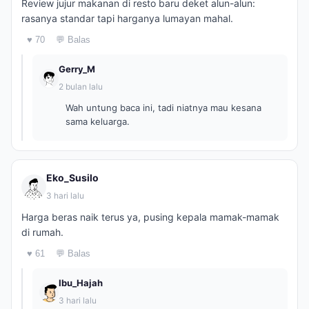
Review jujur makanan di resto baru deket alun-alun:
rasanya standar tapi harganya lumayan mahal.
♥ 70
💬 Balas
Gerry_M
2 bulan lalu
Wah untung baca ini, tadi niatnya mau kesana
sama keluarga.
Eko_Susilo
3 hari lalu
Harga beras naik terus ya, pusing kepala mamak-mamak
di rumah.
♥ 61
💬 Balas
Ibu_Hajah
3 hari lalu