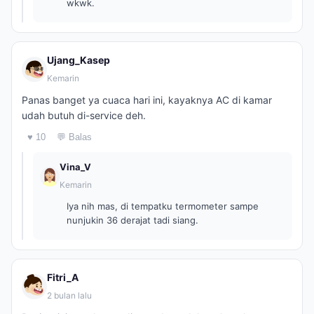
wkwk.
Ujang_Kasep
Kemarin
Panas banget ya cuaca hari ini, kayaknya AC di kamar
udah butuh di-service deh.
♥ 10
💬 Balas
Vina_V
Kemarin
Iya nih mas, di tempatku termometer sampe
nunjukin 36 derajat tadi siang.
Fitri_A
2 bulan lalu