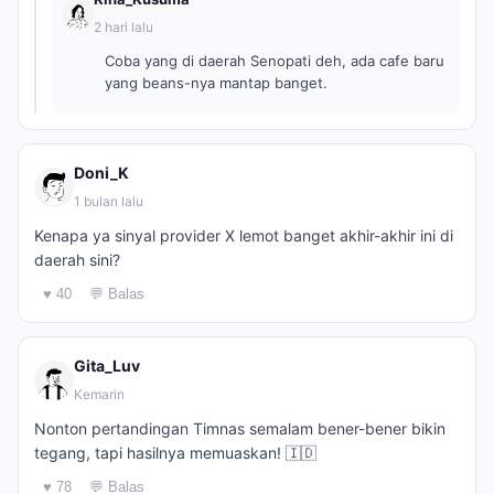
2 hari lalu
Coba yang di daerah Senopati deh, ada cafe baru
yang beans-nya mantap banget.
Doni_K
1 bulan lalu
Kenapa ya sinyal provider X lemot banget akhir-akhir ini di
daerah sini?
♥ 40
💬 Balas
Gita_Luv
Kemarin
Nonton pertandingan Timnas semalam bener-bener bikin
tegang, tapi hasilnya memuaskan! 🇮🇩
♥ 78
💬 Balas