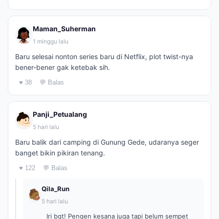
Maman_Suherman
1 minggu lalu
Baru selesai nonton series baru di Netflix, plot twist-nya
bener-bener gak ketebak sih.
♥ 38
💬 Balas
Panji_Petualang
5 hari lalu
Baru balik dari camping di Gunung Gede, udaranya seger
banget bikin pikiran tenang.
♥ 122
💬 Balas
Qila_Run
5 hari lalu
Iri bgt! Pengen kesana juga tapi belum sempet