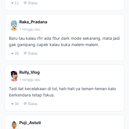
♥ 11
💬 Balas
Raka_Pradana
1 minggu lalu
Baru tau kalau rfrr ada fitur dark mode sekarang, mata jadi
gak gampang capek kalau buka malem-malem.
♥ 26
💬 Balas
Rully_Vlog
1 minggu lalu
Tadi liat kecelakaan di tol, hati-hati ya teman-teman kalo
berkendara tetap fokus.
♥ 34
💬 Balas
Puji_Astuti