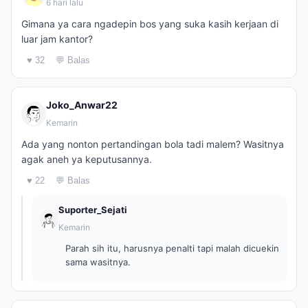
6 hari lalu
Gimana ya cara ngadepin bos yang suka kasih kerjaan di
luar jam kantor?
♥ 32
💬 Balas
Joko_Anwar22
Kemarin
Ada yang nonton pertandingan bola tadi malem? Wasitnya
agak aneh ya keputusannya.
♥ 22
💬 Balas
Suporter_Sejati
Kemarin
Parah sih itu, harusnya penalti tapi malah dicuekin
sama wasitnya.