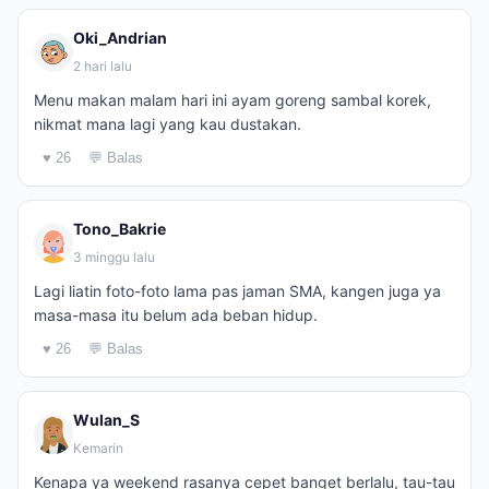
Oki_Andrian
2 hari lalu
Menu makan malam hari ini ayam goreng sambal korek,
nikmat mana lagi yang kau dustakan.
♥ 26
💬 Balas
Tono_Bakrie
3 minggu lalu
Lagi liatin foto-foto lama pas jaman SMA, kangen juga ya
masa-masa itu belum ada beban hidup.
♥ 26
💬 Balas
Wulan_S
Kemarin
Kenapa ya weekend rasanya cepet banget berlalu, tau-tau