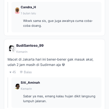
Candra_H
1 bulan lalu
Wkwk sama sis, gue juga awalnya cuma coba-
coba doang.
BudiSantoso_99
Kemarin
Macet di Jakarta hari ini bener-bener gak masuk akal,
udah 2 jam masih di Sudirman aja 💀
♥ 45
💬 Balas
Siti_Aminah
Kemarin
Sabar ya mas, emang kalau hujan dikit langsung
lumpuh jalanan.