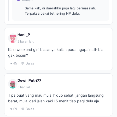
Kemarin
Sama kak, di daerahku juga lagi bermasalah.
Terpaksa pakai tethering HP dulu.
Hani_P
2 bulan lalu
Kalo weekend gini biasanya kalian pada ngapain sih biar
gak bosen?
♥ 45
💬 Balas
Dewi_Putri77
5 hari lalu
Tips buat yang mau mulai hidup sehat: jangan langsung
berat, mulai dari jalan kaki 15 menit tiap pagi dulu aja.
♥ 69
💬 Balas