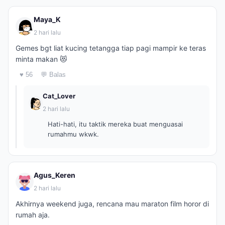
Maya_K
2 hari lalu
Gemes bgt liat kucing tetangga tiap pagi mampir ke teras
minta makan 😻
♥ 56
💬 Balas
Cat_Lover
2 hari lalu
Hati-hati, itu taktik mereka buat menguasai
rumahmu wkwk.
Agus_Keren
2 hari lalu
Akhirnya weekend juga, rencana mau maraton film horor di
rumah aja.