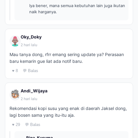
Iya bener, mana semua kebutuhan lain juga ikutan
naik harganya.
Oky_Doky
2 hari lalu
Mau tanya dong, rfrr emang sering update ya? Perasaan
baru kemarin gue liat ada notif baru.
♥ 8
💬 Balas
Andi_Wijaya
2 hari lalu
Rekomendasi kopi susu yang enak di daerah Jaksel dong,
lagi bosen sama yang itu-itu aja.
♥ 29
💬 Balas
Rina_Kusuma