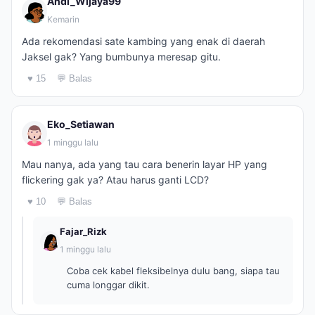
Andi_Wijaya99
Kemarin
Ada rekomendasi sate kambing yang enak di daerah
Jaksel gak? Yang bumbunya meresap gitu.
♥ 15
💬 Balas
Eko_Setiawan
1 minggu lalu
Mau nanya, ada yang tau cara benerin layar HP yang
flickering gak ya? Atau harus ganti LCD?
♥ 10
💬 Balas
Fajar_Rizk
1 minggu lalu
Coba cek kabel fleksibelnya dulu bang, siapa tau
cuma longgar dikit.