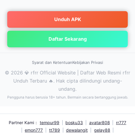
Unduh APK
Daftar Sekarang
Syarat dan Ketentuan
Kebijakan Privasi
© 2026 💎 rfrr Official Website | Daftar Web Resmi rfrr
Unduh Terbaru 🔥. Hak cipta dilindungi undang-
undang.
Pengguna harus berusia 18+ tahun. Bermain secara bertanggung jawab.
Partner Kami：
tempur99
|
bosku33
|
avatar808
|
rr777
|
emon777
|
tt789
|
dewalangit
|
gelay88
|