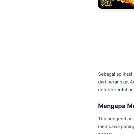
Sebagai aplikasi
dari perangkat 
untuk kebutuhan
Mengapa Me
Tim pengembang 
membawa peningka