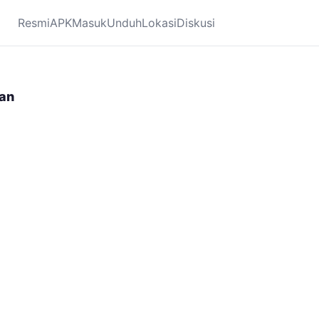
Resmi
APK
Masuk
Unduh
Lokasi
Diskusi
man